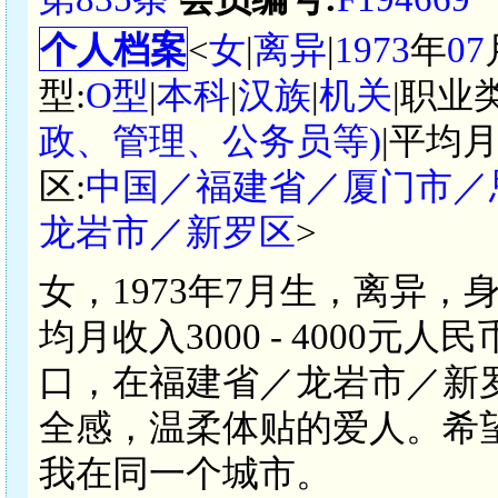
个人档案
<
女
|
离异
|
1973
年
07
型:
O型
|
本科
|
汉族
|
机关
|职业
政、管理、公务员等)
|平均月
区:
中国／福建省／厦门市／
龙岩市／新罗区
>
女，1973年7月生，离异，
均月收入3000 - 4000
口，在福建省／龙岩市／新
全感，温柔体贴的爱人。希
我在同一个城市。