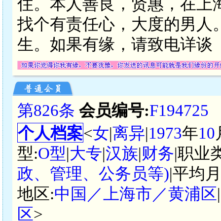
住。本人善良，贤惠，在上
找个有责任心，大度的男人
生。如果有缘，请致电详谈
第826条
会员编号:
F194725
个人档案
<
女
|
离异
|
1973
年
10
型:
O型
|
大专
|
汉族
|
财务
|职业
政、管理、公务员等)
|平均月
地区:
中国／上海市／黄浦区
区
>