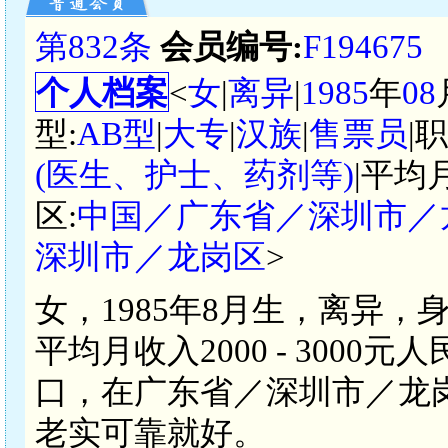
第832条
会员编号:
F194675
个人档案
<
女
|
离异
|
1985
年
08
型:
AB型
|
大专
|
汉族
|
售票员
|
(医生、护士、药剂等)
|平均
区:
中国／广东省／深圳市／
深圳市／龙岗区
>
女，1985年8月生，离异，
平均月收入2000 - 300
口，在广东省／深圳市／龙
老实可靠就好。