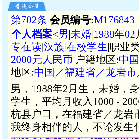
第702条
会员编号:
M176843
个人档案
<
男
|
未婚
|
1988
年
02
专在读
|
汉族
|
在校学生
|职业类
2000元人民币
|户籍地区:
中
地区:
中国／福建省／龙岩市
男，1988年2月生，未婚，
学生，平均月收入1000 - 
杭县户口，在福建省／龙岩
我终身相伴的人，不论发生