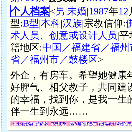
个人档案
<
男
|
未婚
|
1987
年
12
型:
B型
|
本科
|
汉族
|宗教信仰:
术人员、创意或设计人员
|
籍地区:
中国／福建省／福州
省／福州市／鼓楼区
>
外企，有房车。希望她健康
好脾气、相父教子，共同建
的幸福，找到你，是我一生
伴一生到永远……