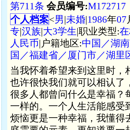
第711条
会员编号:
M172717
个人档案
<
男
|
未婚
|
1986
年
07
专
|
汉族
|
大3学生
|职业类型:
在
人民币
|户籍地区:
中国／湖南
国／福建省／厦门市／湖里
当我怀着希望来到这里时，
也许很快我们就可以相认了
很多人都曾问什么是幸福？
一样的。一个人生活能感受
烦恼更是一种幸福，我懂得
庭需要的元素，更知道要一