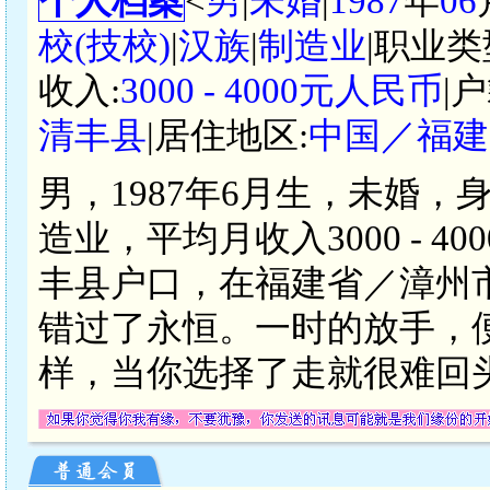
个人档案
<
男
|
未婚
|
1987
年
06
校(技校)
|
汉族
|
制造业
|职业类
收入:
3000 - 4000元人民币
|
清丰县
|居住地区:
中国／福建
男，1987年6月生，未婚，
造业，平均月收入3000 - 
丰县户口，在福建省／漳州
错过了永恒。一时的放手，
样，当你选择了走就很难回