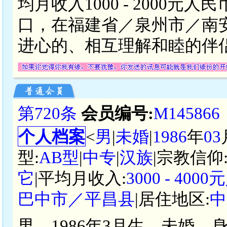
均月收入1000 - 2000
口，在福建省／泉州市／南
进心的、相互理解和睦的伴
第720条
会员编号:
M145866
个人档案
<
男
|
未婚
|
1986
年
03
型:
AB型
|
中专
|
汉族
|宗教信仰
它
|平均月收入:
3000 - 400
巴中市／平昌县
|居住地区:
中
男，1986年3月生，未婚，