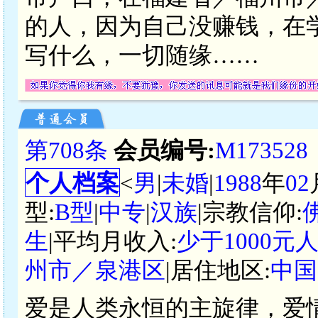
的人，因为自己没赚钱，在
写什么，一切随缘……
第708条
会员编号:
M173528
个人档案
<
男
|
未婚
|
1988
年
02
型:
B型
|
中专
|
汉族
|宗教信仰:
生
|平均月收入:
少于1000元
州市／泉港区
|居住地区:
中国
爱是人类永恒的主旋律，爱