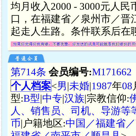
均月收入2000 - 3000
口，在福建省／泉州市／晋
起走人生路。条件联系后在
第714条
会员编号:
M171662
个人档案
<
男
|
未婚
|
1987
年
08
型:
B型
|
中专
|
汉族
|宗教信仰:
人、销售员、司机、导游等等
币
|户籍地区:
中国／福建省／
福建省／南平市／顺昌县
>