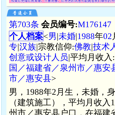
第703条
会员编号:
M176147
个人档案
<
男
|
未婚
|
1988
年
02
专
|
汉族
|宗教信仰:
佛教
|
技术
创意或设计人员
|平均月收入:
国／福建省／泉州市／惠安
市／惠安县
>
男，1988年2月生，未婚，
（建筑施工），平均月收入100
州市／惠安县户口，在福建