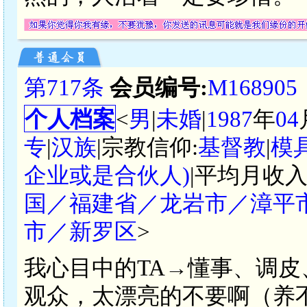
第717条
会员编号:
M168905
个人档案
<
男
|
未婚
|
1987
年
04
专
|
汉族
|宗教信仰:
基督教
|
模
企业或是合伙人)
|平均月收入
国／福建省／龙岩市／漳平
市／新罗区
>
我心目中的TA→懂事、调
观众，太漂亮的不要啊（养