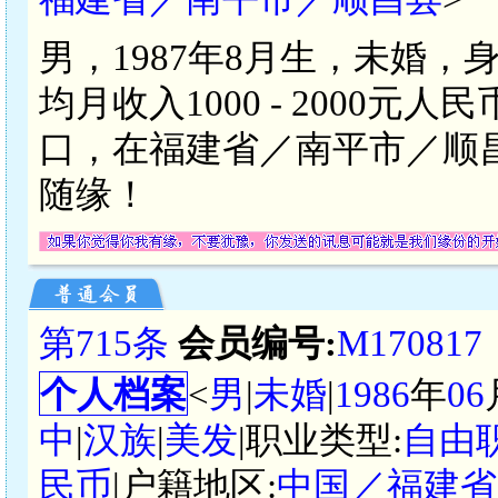
男，1987年8月生，未婚，
均月收入1000 - 2000
口，在福建省／南平市／顺
随缘！
第715条
会员编号:
M170817
个人档案
<
男
|
未婚
|
1986
年
06
中
|
汉族
|
美发
|职业类型:
自由
民币
|户籍地区:
中国／福建省