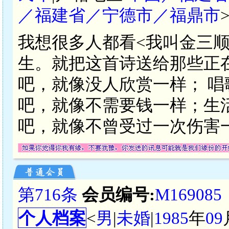
／福建省／宁德市／福鼎市
我想很多人都看<我叫金三
生。就把这首诗送给那些正在
吧，就像没人欣赏一样； 
吧，就像不需要钱一样；生
吧，就像不曾受过一次伤害
第716条
会员编号:
M169085
个人档案
<
男
|
未婚
|
1985
年
09