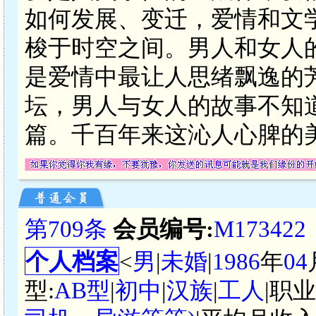
如何发展、变迁，爱情和文
梭于时空之间。男人和女人
是爱情中最让人思绪飘逸的
坛，男人与女人的故事不知
篇。千百年来这沁人心脾的
第709条
会员编号:
M173422
个人档案
<
男
|
未婚
|
1986
年
04
型:
AB型
|
初中
|
汉族
|
工人
|职