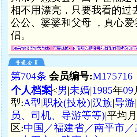
相不用漂亮，只要我看的过
公公、婆婆和父母 ，真心
侣。
第704条
会员编号:
M175716
个人档案
<
男
|
未婚
|
1985
年
09
型:
A型
|
职校(技校)
|
汉族
|
导游
员、司机、导游等等)
|平均月
区:
中国／福建省／南平市／