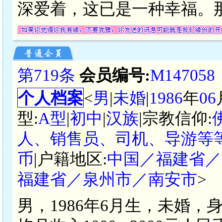
深爱着，这已是一种幸福。
第719条
会员编号:
M147058
个人档案
<
男
|
未婚
|
1986
年
06
型:
A型
|
初中
|
汉族
|宗教信仰:
人、销售员、司机、导游等等
币
|户籍地区:
中国／福建省／
福建省／泉州市／南安市
>
男，1986年6月生，未婚，