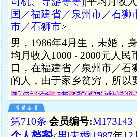
司机、导游等等)
|平均月收入
国／福建省／泉州市／石狮
市／石狮市
>
男，1986年4月生，未婚，
均月收入1000 - 2000
口，在福建省／泉州市／石
的人，由于家乡贫穷，所以
第710条
会员编号:
M173143
个人档案
<
男
|
未婚
|
1987
年
12