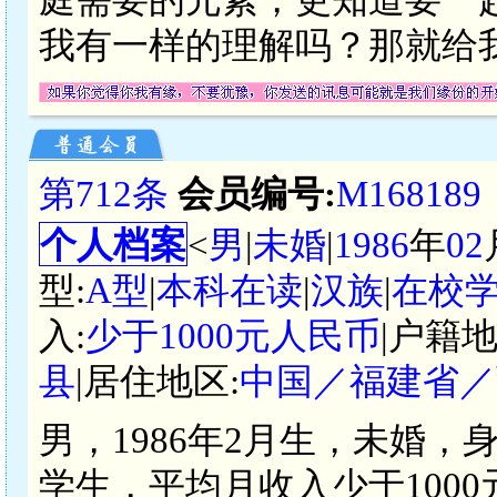
我有一样的理解吗？那就给
第712条
会员编号:
M168189
个人档案
<
男
|
未婚
|
1986
年
02
型:
A型
|
本科在读
|
汉族
|
在校
入:
少于1000元人民币
|户籍地
县
|居住地区:
中国／福建省／
男，1986年2月生，未婚，
学生，平均月收入少于100