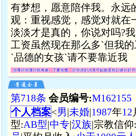
有梦想，愿意陪伴我。永远
观：重视感觉，感觉对就在
淡淡才是真的，你说对吗?我
工资虽然现在那么多`但我的
`品德的女孩`请不要靠近我
第718条
会员编号:
M162155
个人档案
<
男
|
未婚
|
1987
年
12
型:
AB型
|
中专
|
汉族
|宗教信仰