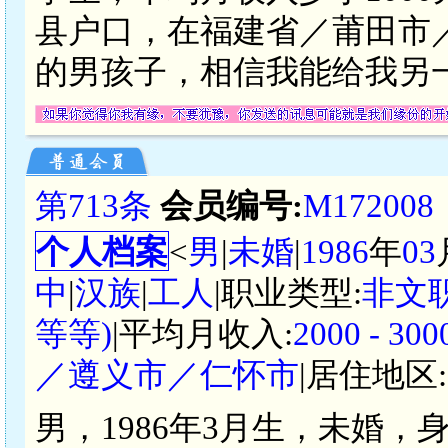
县户口，在福建省／莆田市
的男孩子，相信我能给我另
第713条
会员编号:
M172008
个人档案
<
男
|
未婚
|
1986
年
03
中
|
汉族
|
工人
|职业类型:
非文
等等)
|平均月收入:
2000 - 
／遵义市／仁怀市
|居住地区:
男，1986年3月生，未婚，