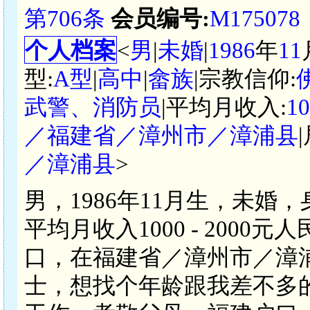
第706条
会员编号:
M175078
个人档案
<
男
|
未婚
|
1986
年
11
型:
A型
|
高中
|
畲族
|宗教信仰:
武警、消防员
|平均月收入:
1
／福建省／漳州市／漳浦县
／漳浦县
>
男，1986年11月生，未婚
平均月收入1000 - 200
口，在福建省／漳州市／漳
士，想找个年龄跟我差不多的