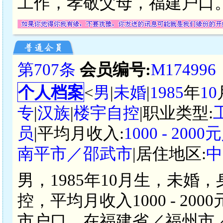
工作，孝敬父母，福建户口
第707条
会员编号:
M174996
个人档案
<
男
|
未婚
|
1985
年
10
专
|
汉族
|
楼宇自控
|职业类型:
员
|平均月收入:
1000 - 200
南平市／邵武市
|居住地区:
中
男，1985年10月生，未婚
控，平均月收入1000 - 2
市户口，在福建省／福州市