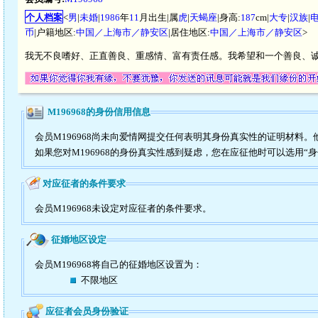
个人档案
<
男
|
未婚
|
1986
年
11
月出生|属
虎
|
天蝎座
|身高:
187
cm|
大专
|
汉族
|
币
|户籍地区:
中国／上海市／静安区
|居住地区:
中国／上海市／静安区
>
我无不良嗜好、正直善良、重感情、富有责任感。我希望和一个善良、
M196968的身份信用信息
会员M196968尚未向爱情网提交任何表明其身份真实性的证明材料
如果您对M196968的身份真实性感到疑虑，您在应征他时可以选用“
对应征者的条件要求
会员M196968未设定对应征者的条件要求。
征婚地区设定
会员M196968将自己的征婚地区设置为：
不限地区
应征者会员身份验证