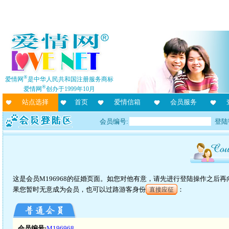
®
爱情网
是中华人民共和国注册服务商标
®
爱情网
创办于1999年10月
站点选择
首页
爱情信箱
会员服务
会员编号:
登陆
这是会员M196968的征婚页面。如您对他有意，请先进行登陆操作之后
果您暂时无意成为会员，也可以过路游客身份
：
直接应征
会员编号:
M196968