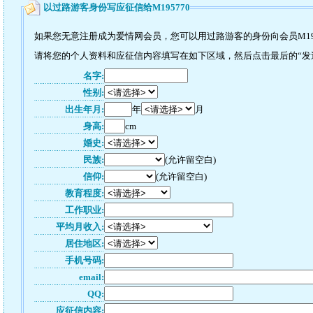
以过路游客身份写应征信给M195770
如果您无意注册成为爱情网会员，您可以用过路游客的身份向会员M19
请将您的个人资料和应征信内容填写在如下区域，然后点击最后的“发送”
名字:
性别:
出生年月:
年
月
身高:
cm
婚史:
民族:
(允许留空白)
信仰:
(允许留空白)
教育程度:
工作职业:
平均月收入:
居住地区:
手机号码:
email:
QQ:
应征信内容: