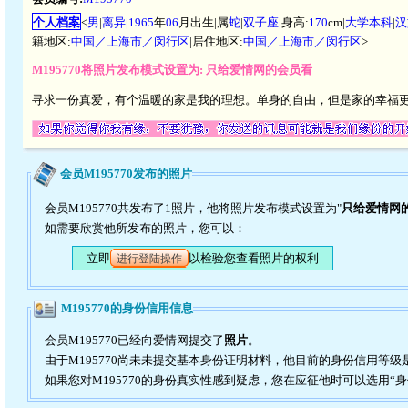
个人档案
<
男
|
离异
|
1965
年
06
月出生|属
蛇
|
双子座
|身高:
170
cm|
大学本科
|
汉
籍地区:
中国／上海市／闵行区
|居住地区:
中国／上海市／闵行区
>
M195770将照片发布模式设置为: 只给爱情网的会员看
寻求一份真爱，有个温暖的家是我的理想。单身的自由，但是家的幸福
会员M195770发布的照片
会员M195770共发布了1照片，他将照片发布模式设置为"
只给爱情网
如需要欣赏他所发布的照片，您可以：
立即
以检验您查看照片的权利
进行登陆操作
M195770的身份信用信息
会员M195770已经向爱情网提交了
照片
。
由于M195770尚未未提交基本身份证明材料，他目前的身份信用等级
如果您对M195770的身份真实性感到疑虑，您在应征他时可以选用“