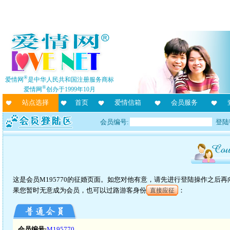
®
爱情网
是中华人民共和国注册服务商标
®
爱情网
创办于1999年10月
站点选择
首页
爱情信箱
会员服务
会员编号:
登陆
这是会员M195770的征婚页面。如您对他有意，请先进行登陆操作之后
果您暂时无意成为会员，也可以过路游客身份
：
直接应征
会员编号:
M195770