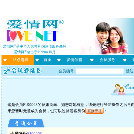
®
爱情网
是中华人民共和国注册服务商标
®
爱情网
创办于1999年10月
站点选择
首页
爱情信箱
会员服务
会员编号:
登陆
这是会员F199963的征婚页面。如您对她有意，请先进行登陆操作之后
果您暂时无意成为会员，也可以过路游客身份
：
直接应征
会员编号:
F199963