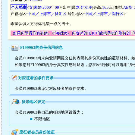
个人档案
<
女
|
未婚
|
2000
年
09
月出生|属
龙
|
处女座
|身高:
165
cm|血型:
AB型
|
户籍地区:
中国／上海市／徐汇区
|居住地区:
中国／上海市／闵行区
>
希望认识大方得体礼貌一点的男士。
F199963的身份信用信息
会员F199963尚未向爱情网提交任何表明其身份真实性的证明材料。
如果您对F199963的身份真实性感到疑虑，您在应征她时可以选用“身
对应征者的条件要求
会员F199963未设定对应征者的条件要求。
征婚地区设定
会员F199963将自己的征婚地区设置为：
不限地区
应征者会员身份验证