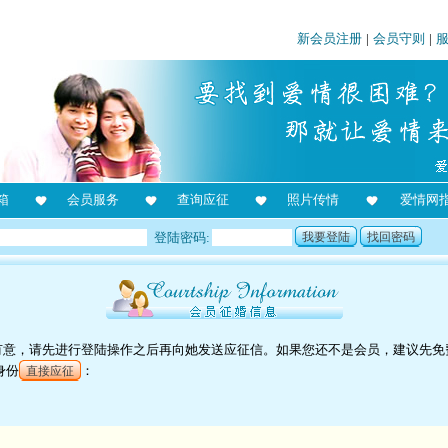
新会员注册
|
会员守则
|
箱
会员服务
查询应征
照片传情
爱情网
登陆密码:
我要登陆
找回密码
对她有意，请先进行登陆操作之后再向她发送应征信。如果您还不是会员，建议先免
身份
：
直接应征