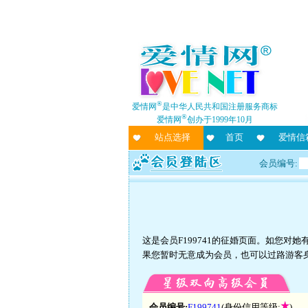
®
爱情网
是中华人民共和国注册服务商标
®
爱情网
创办于1999年10月
站点选择
首页
爱情信
会员编号:
这是会员F199741的征婚页面。如您
果您暂时无意成为会员，也可以过路游客
会员编号:
F199741
(身份信用等级:
)