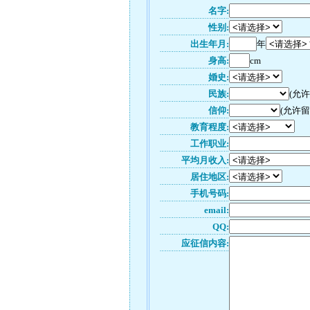
名字:
性别:
出生年月:
年
身高:
cm
婚史:
民族:
(允
信仰:
(允许留
教育程度:
工作职业:
平均月收入:
居住地区:
手机号码:
email:
QQ:
应征信内容: