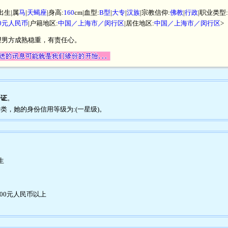
出生|属
马
|
天蝎座
|身高:
160
cm|血型:
B型
|
大专
|
汉族
|宗教信仰:
佛教
|
行政
|职业类型:
000元人民币
|户籍地区:
中国／上海市／闵行区
|居住地区:
中国／上海市／闵行区
>
望男方成熟稳重，有责任心。
份证
。
种类，她的身份信用等级为:(一星级)。
生
00元人民币以上